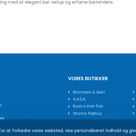
sning med et elegant bar-setup og erfarne bartendere.
VORES BUTIKKER
Blomsten & Bien
G.A.S.A.
p
Ryan’s Irish Pub
Storms Pakhus
tik
for at forbedre vores websted, vise personaliseret indhold og gi
ainfo