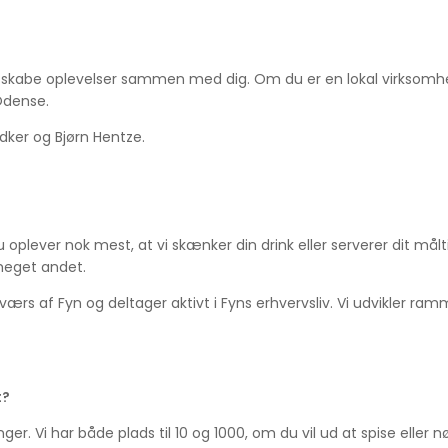
t skabe oplevelser sammen med dig. Om du er en lokal virksomhed p
 Odense.
dker og Bjørn Hentze.
u oplever nok mest, at vi skænker din drink eller serverer dit må
 meget andet.
ærs af Fyn og deltager aktivt i Fyns erhvervsliv. Vi udvikler ramme
t?
er. Vi har både plads til 10 og 1000, om du vil ud at spise eller 