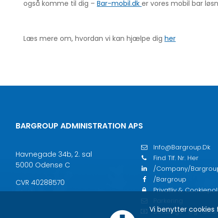
også komme til dig –
Bar-mobil.dk
er vores mobil bar lø
Læs mere om, hvordan vi kan hjælpe dig
her
BARGROUP ADMINISTRATION APS
Info@bargroup.dk
Havnegade 34b, 2. sal
Find Tlf. Nr. Her
5000 Odense C
/company/bargrou
/bargroup
CVR 40288570
Privatliv & Cookiepoli
Parkering
Vi benytter cookies 
Betalings- Og Faktur