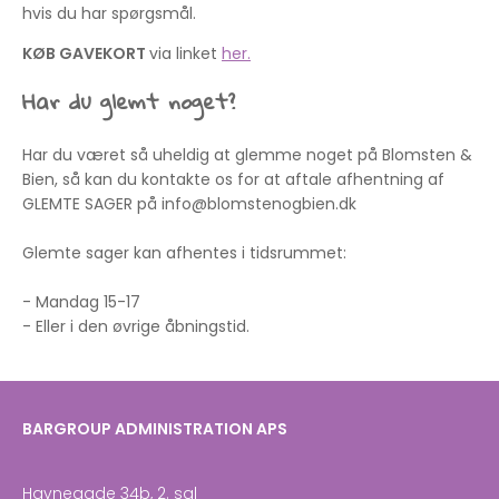
hvis du har spørgsmål.
KØB GAVEKORT
via linket
her.
Har du glemt noget?
Har du været så uheldig at glemme noget på Blomsten &
Bien, så kan du kontakte os for at aftale afhentning af
GLEMTE SAGER på
info@blomstenogbien.dk
Glemte sager kan afhentes i tidsrummet:
- Mandag 15-17
- Eller i den øvrige åbningstid.
BARGROUP ADMINISTRATION APS
Havnegade 34b, 2. sal