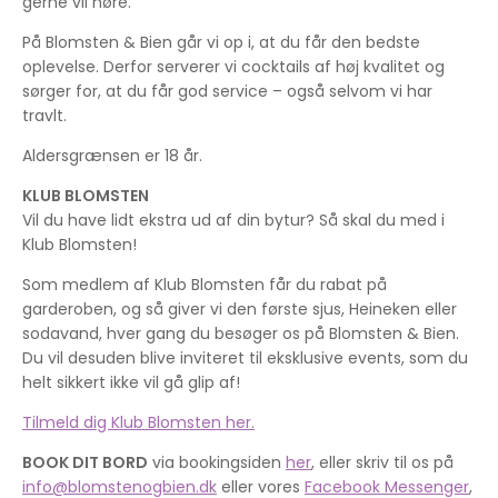
gerne vil høre.
På Blomsten & Bien går vi op i, at du får den bedste
oplevelse. Derfor serverer vi cocktails af høj kvalitet og
sørger for, at du får god service – også selvom vi har
travlt.
Aldersgrænsen er 18 år.
KLUB BLOMSTEN
Vil du have lidt ekstra ud af din bytur? Så skal du med i
Klub Blomsten!
Som medlem af Klub Blomsten får du rabat på
garderoben, og så giver vi den første sjus, Heineken eller
sodavand, hver gang du besøger os på Blomsten & Bien.
Du vil desuden blive inviteret til eksklusive events, som du
helt sikkert ikke vil gå glip af!
Tilmeld dig Klub Blomsten her.
BOOK DIT BORD
via bookingsiden
her
, eller skriv til os på
info@blomstenogbien.dk
eller vores
Facebook Messenger
,